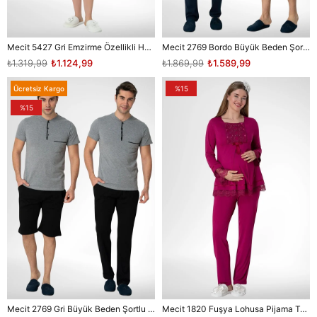
Mecit 5427 Gri Emzirme Özellikli Hamile Lohusa Elbise
Mecit 2769 Bordo Büyük Beden Şortlu Erkek Pijama Takımı
₺1.319,99
₺1.124,99
₺1.869,99
₺1.589,99
Ücretsiz Kargo
%15
%15
Mecit 2769 Gri Büyük Beden Şortlu Erkek Pijama Takımı
Mecit 1820 Fuşya Lohusa Pijama Takımı