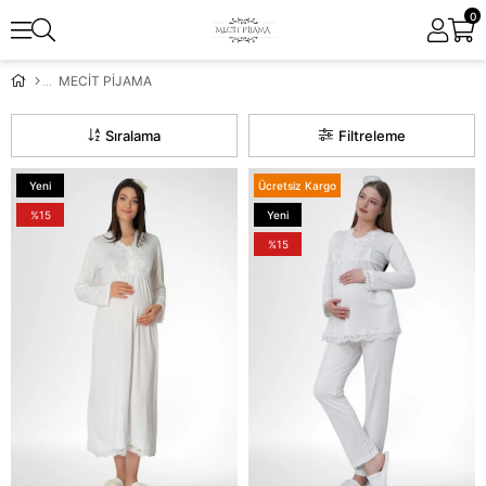
0
MECİT PİJAMA
Sıralama
Filtreleme
Yeni
Ücretsiz Kargo
Ürün
%15
Yeni
Ürün
%15