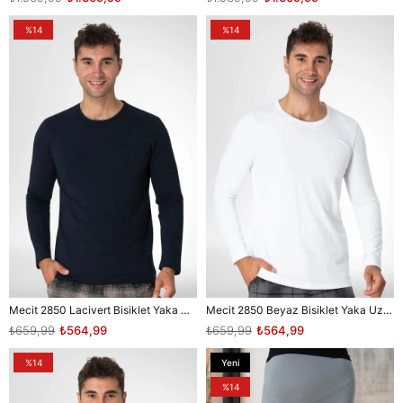
%14
%14
Mecit 2850 Lacivert Bisiklet Yaka Uzun Kollu Likralı Pamuk Erkek Tişört
Mecit 2850 Beyaz Bisiklet Yaka Uzun Kollu Likralı Pamuk Erkek Tişört
₺659,99
₺564,99
₺659,99
₺564,99
%14
Yeni
Ürün
%14