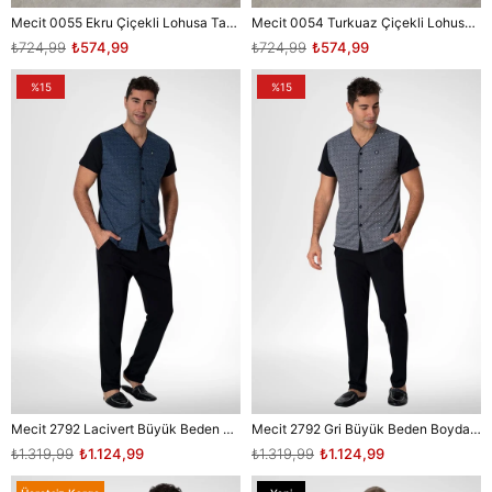
Mecit 0055 Ekru Çiçekli Lohusa Taç Terlik Seti
Mecit 0054 Turkuaz Çiçekli Lohusa Taç Terlik Seti
₺724,99
₺574,99
₺724,99
₺574,99
%15
%15
Mecit 2792 Lacivert Büyük Beden Boydan Düğmeli Erkek Pijama Takımı
Mecit 2792 Gri Büyük Beden Boydan Düğmeli Erkek Pijama Takımı
₺1.319,99
₺1.124,99
₺1.319,99
₺1.124,99