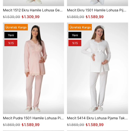
Mecit 1512 Ekru Hamile Lohusa Gecelik
Mecit Ekru 1501 Hamile Lohusa Pijama Takımı
₺1.539,99
₺1.309,99
₺1.869,99
₺1.589,99
Ücretsiz Kargo
Ücretsiz Kargo
Yeni
Yeni
Ürün
Ürün
%15
%15
Mecit Pudra 1501 Hamile Lohusa Pijama Takımı
Mecit 5414 Ekru Lohusa Pjama Takımı
₺1.869,99
₺1.589,99
₺1.869,99
₺1.589,99