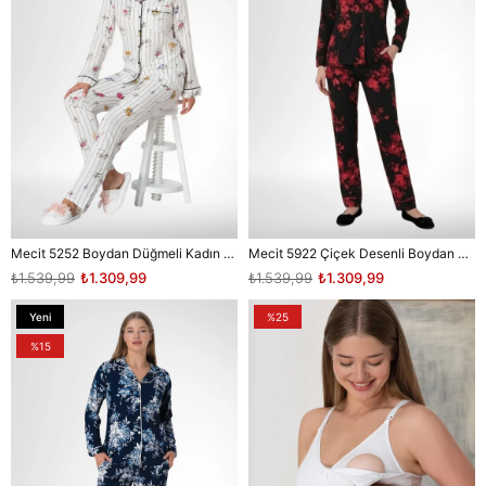
Mecit 5252 Boydan Düğmeli Kadın Pijama Takımı
Mecit 5922 Çiçek Desenli Boydan Düğmeli Kadın Pijama Takımı
₺1.539,99
₺1.309,99
₺1.539,99
₺1.309,99
Yeni
%25
Ürün
%15