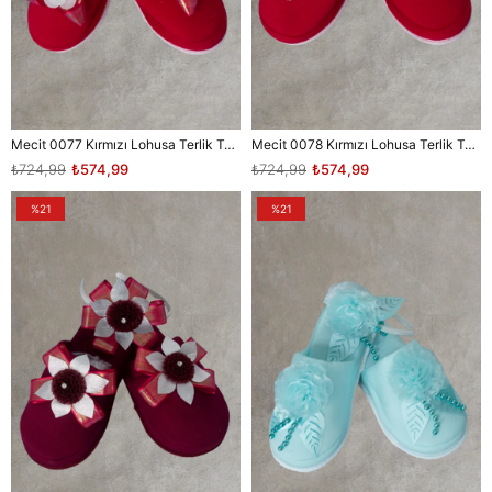
Mecit 0077 Kırmızı Lohusa Terlik Taç Seti
Mecit 0078 Kırmızı Lohusa Terlik Taç Seti
₺724,99
₺574,99
₺724,99
₺574,99
%21
%21