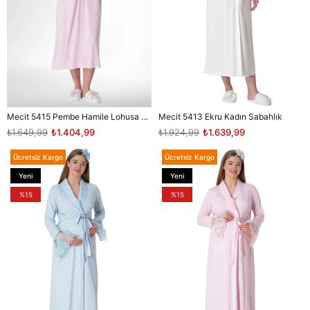
Mecit 5415 Pembe Hamile Lohusa Gecelik
Mecit 5413 Ekru Kadın Sabahlık
₺1.649,99
₺1.404,99
₺1.924,99
₺1.639,99
Ücretsiz Kargo
Ücretsiz Kargo
Yeni
Yeni
Ürün
Ürün
%15
%15