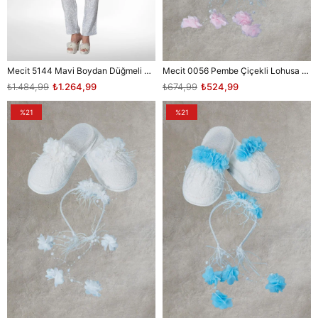
Mecit 5144 Mavi Boydan Düğmeli Kadın Pijama Takımı
Mecit 0056 Pembe Çiçekli Lohusa Taç Terlik Seti
₺1.484,99
₺1.264,99
₺674,99
₺524,99
%21
%21