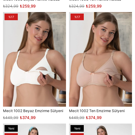
₺324,99
₺259,99
₺324,99
₺259,99
%17
%17
Mecit 1002 Beyaz Emzirme Sütyeni
Mecit 1002 Ten Emzirme Sütyeni
₺449,99
₺374,99
₺449,99
₺374,99
Yeni
Yeni
Ürün
Ürün