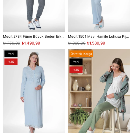
Mecit 2784 Füme Büyük Beden Erkek Pijama Takımı
Mecit 1501 Mavi Hamile Lohusa Pijama Takımı
₺1.759,99
₺1.499,99
₺1.869,99
₺1.589,99
Yeni
Ücretsiz Kargo
Ürün
%15
Yeni
Ürün
%15