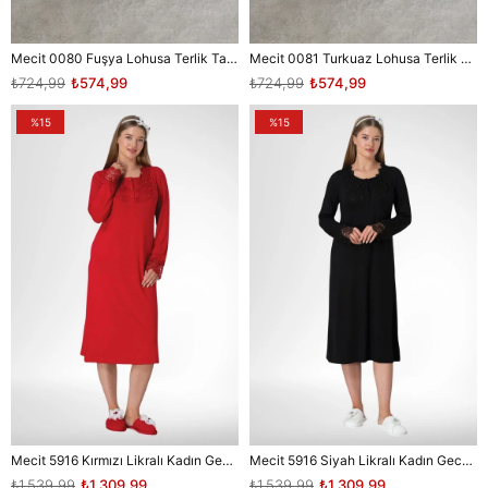
Mecit 0080 Fuşya Lohusa Terlik Taç Seti
Mecit 0081 Turkuaz Lohusa Terlik Taç Seti
₺724,99
₺574,99
₺724,99
₺574,99
%15
%15
Mecit 5916 Kırmızı Likralı Kadın Gecelik
Mecit 5916 Siyah Likralı Kadın Gecelik
₺1.539,99
₺1.309,99
₺1.539,99
₺1.309,99