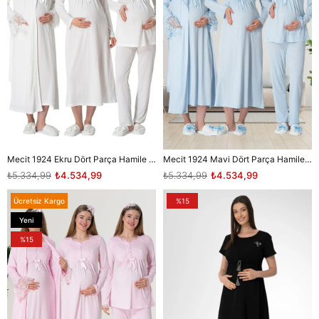
Mecit 1924 Ekru Dört Parça Hamile Lohusa Set
Mecit 1924 Mavi Dört Parça Hamile Lohusa Set
₺5.334,99
₺4.534,99
₺5.334,99
₺4.534,99
Ücretsiz Kargo
%15
Yeni
Ürün
%15