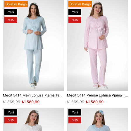
Ücretsiz Kargo
Ücretsiz Kargo
Yeni
Yeni
Ürün
Ürün
%15
%15
Mecit 5414 Mavi Lohusa Pjama Takımı
Mecit 5414 Pembe Lohusa Pjama Takımı
₺1.869,99
₺1.589,99
₺1.869,99
₺1.589,99
Yeni
Yeni
Ürün
Ürün
%15
%15