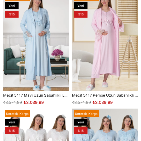
Yeni
Yeni
Ürün
Ürün
%15
%15
Mecit 5417 Mavi Uzun Sabahlıklı Lohusa Gecelik Takımı
Mecit 5417 Pembe Uzun Sabahlıklı Lohusa Gecelik Takımı
₺3.574,99
₺3.039,99
₺3.574,99
₺3.039,99
Ücretsiz Kargo
Ücretsiz Kargo
Yeni
Yeni
Ürün
Ürün
%15
%15