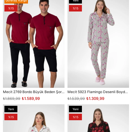
Ücretsiz Kargo
Yeni
Ürün
%15
%15
Mecit 2769 Bordo Büyük Beden Şortlu Erkek Pijama Takımı
Mecit 5923 Flamingo Desenli Boydan Düğmeli Kadın Pijama Takımı
₺1.869,99
₺1.589,99
₺1.539,99
₺1.309,99
Yeni
Yeni
Ürün
Ürün
%15
%15