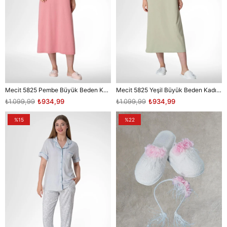
Mecit 5825 Pembe Büyük Beden Kadın Gecelik
Mecit 5825 Yeşil Büyük Beden Kadın Gecelik
₺1.099,99
₺934,99
₺1.099,99
₺934,99
%15
%22