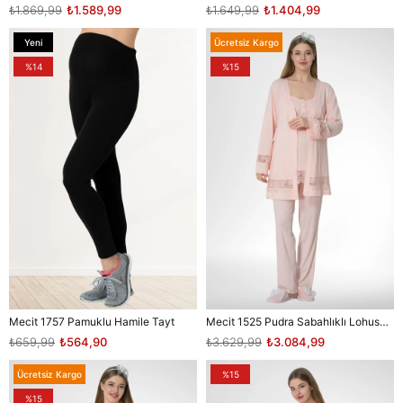
₺1.869,99
₺1.589,99
₺1.649,99
₺1.404,99
Yeni
Ücretsiz Kargo
Ürün
%14
%15
Mecit 1757 Pamuklu Hamile Tayt
Mecit 1525 Pudra Sabahlıklı Lohusa Pijama Takımı
₺659,99
₺564,90
₺3.629,99
₺3.084,99
Ücretsiz Kargo
%15
%15