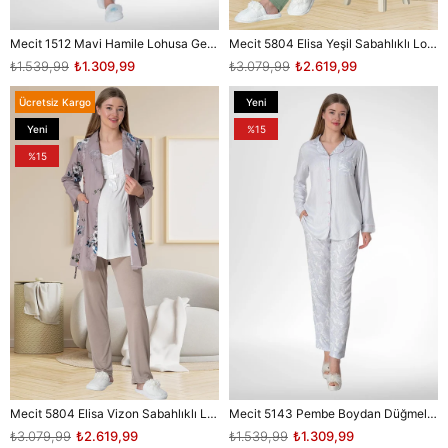
Mecit 1512 Mavi Hamile Lohusa Gecelik
Mecit 5804 Elisa Yeşil Sabahlıklı Lohusa Pijama Takımı
₺1.539,99
₺1.309,99
₺3.079,99
₺2.619,99
Ücretsiz Kargo
Yeni
Ürün
Yeni
%15
Ürün
%15
Mecit 5804 Elisa Vizon Sabahlıklı Lohusa Pijama Takımı
Mecit 5143 Pembe Boydan Düğmeli Kadın Pijama Takımı
₺3.079,99
₺2.619,99
₺1.539,99
₺1.309,99