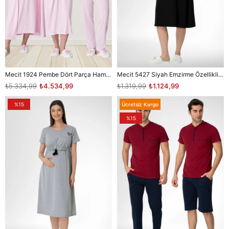
Mecit 1924 Pembe Dört Parça Hamile Lohusa Set
Mecit 5427 Siyah Emzirme Özellikli Hamile Lohusa Elbise
₺5.334,99
₺4.534,99
₺1.319,99
₺1.124,99
%15
Ücretsiz Kargo
%15