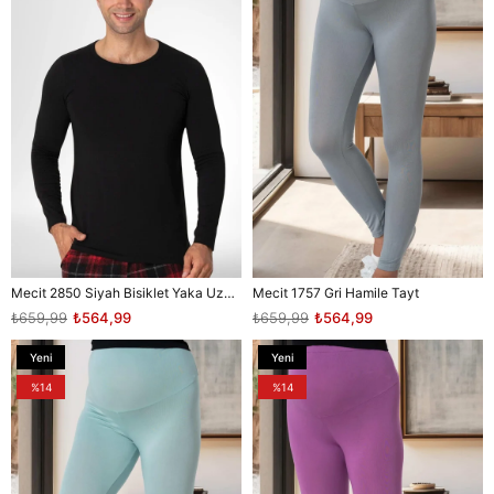
Mecit 2850 Siyah Bisiklet Yaka Uzun Kollu Likralı Pamuk Erkek Tişört
Mecit 1757 Gri Hamile Tayt
₺659,99
₺564,99
₺659,99
₺564,99
Yeni
Yeni
Ürün
Ürün
%14
%14