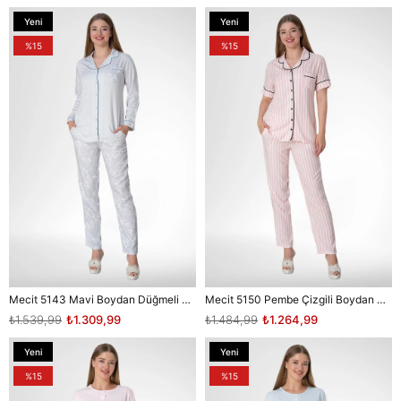
Yeni
Yeni
Ürün
Ürün
%15
%15
Mecit 5143 Mavi Boydan Düğmeli Kadın Pijama Takımı
Mecit 5150 Pembe Çizgili Boydan Düğmeli Kadın Pijama Takımı
₺1.539,99
₺1.309,99
₺1.484,99
₺1.264,99
Yeni
Yeni
Ürün
Ürün
%15
%15