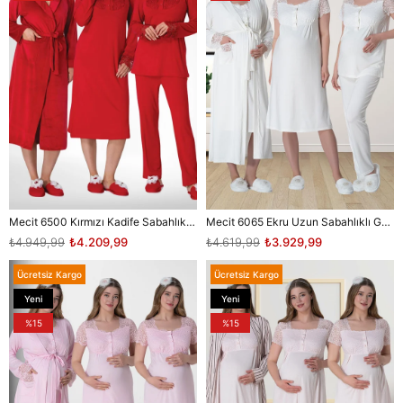
Mecit 6500 Kırmızı Kadife Sabahlıklı Gecelik Pijama Lohusa Set
Mecit 6065 Ekru Uzun Sabahlıklı Gecelik Pijama Lohusa Set
₺4.949,99
₺4.209,99
₺4.619,99
₺3.929,99
Ücretsiz Kargo
Ücretsiz Kargo
Yeni
Yeni
Ürün
Ürün
%15
%15