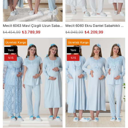
Mecit 6063 Mavi Çizgili Uzun Sabahlıklı Gecelik Pijama Lohusa Set
Mecit 6060 Ekru Dantel Sabahlıklı Gecelik Pijama Lohusa Set
₺4.454,99
₺3.789,99
₺4.949,99
₺4.209,99
Ücretsiz Kargo
Ücretsiz Kargo
Yeni
Yeni
Ürün
Ürün
%15
%15