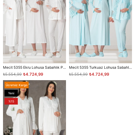
Mecit 5355 Ekru Lohusa Sabahlık Pijama Gecelik Takım
Mecit 5355 Turkuaz Lohusa Sabahlık Pijama Gecelik Takım
₺5.554,99
₺4.724,99
₺5.554,99
₺4.724,99
Ücretsiz Kargo
Yeni
Ürün
%15