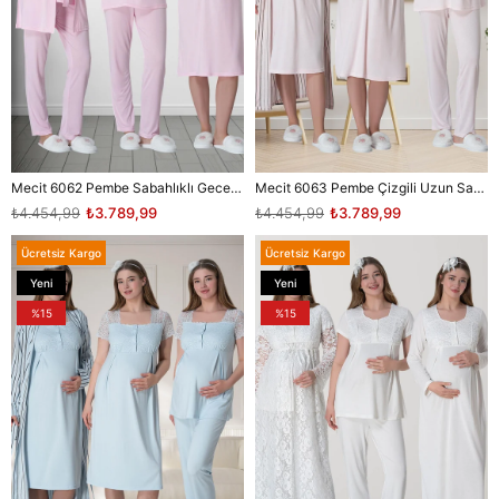
Mecit 6062 Pembe Sabahlıklı Gecelik Pijama Lohusa Set
Mecit 6063 Pembe Çizgili Uzun Sabahlıklı Gecelik Pijama Lohusa Set
₺4.454,99
₺3.789,99
₺4.454,99
₺3.789,99
Ücretsiz Kargo
Ücretsiz Kargo
Yeni
Yeni
Ürün
Ürün
%15
%15