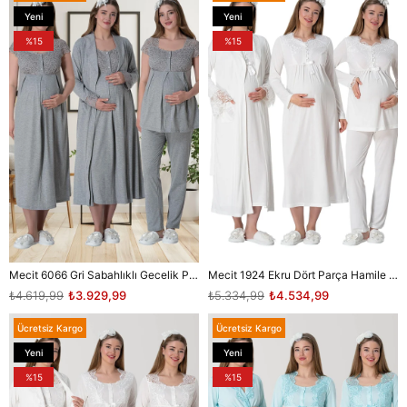
Yeni
Yeni
Ürün
Ürün
%15
%15
Mecit 6066 Gri Sabahlıklı Gecelik Pijama Lohusa Set
Mecit 1924 Ekru Dört Parça Hamile Lohusa Set
₺4.619,99
₺3.929,99
₺5.334,99
₺4.534,99
Ücretsiz Kargo
Ücretsiz Kargo
Yeni
Yeni
Ürün
Ürün
%15
%15