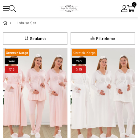
0
Lohusa Set
Sıralama
Filtreleme
Ücretsiz Kargo
Ücretsiz Kargo
Yeni
Yeni
Ürün
Ürün
%15
%15