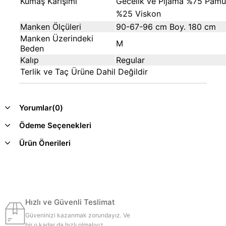
Kumaş Karı
şımı
Gecelik ve Pijama %75 Pam
%25 Viskon
Manken Ölçüleri
90-67-96 cm Boy. 180 cm
Manken Üzerindeki
M
Beden
Kalıp
Regular
Terlik ve Taç Ürüne Dahil Değildir
Yorumlar
(0)
Ödeme Seçenekleri
Ürün Önerileri
Hızlı ve Güvenli Teslimat
Güveninizi kazanmak zorundayız. Ve
bir o kadar da hızlı olmalıyız.