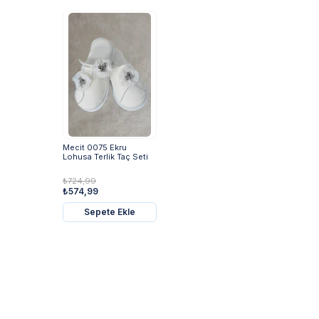
Mecit 0075 Ekru
Lohusa Terlik Taç Seti
₺724,99
₺574,99
Sepete Ekle