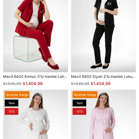
Mecit 6400 Kırmızı 3'lü Hamile Lohusa Pijama Takımı
Mecit 6400 Siyah 3'lü Hamile Lohusa Pijama Takımı
₺1.649,99
₺1.404,99
₺1.649,99
₺1.404,99
Ücretsiz Kargo
Ücretsiz Kargo
Yeni
Yeni
Ürün
Ürün
%15
%15