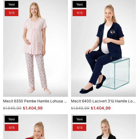
Yeni
Yeni
Ürün
Ürün
%15
%15
Mecit 6350 Pembe Hamile Lohusa Pijama Takımı
Mecit 6400 Lacivert 3'lü Hamile Lohusa Pijama Takımı
₺1.649,99
₺1.404,99
₺1.649,99
₺1.404,99
Yeni
Yeni
Ürün
Ürün
%15
%15