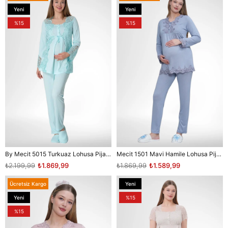
Yeni
Yeni
Ürün
Ürün
%15
%15
By Mecit 5015 Turkuaz Lohusa Pijama Takımı
Mecit 1501 Mavi Hamile Lohusa Pijama Takımı
₺2.199,99
₺1.869,99
₺1.869,99
₺1.589,99
Ücretsiz Kargo
Yeni
Ürün
Yeni
%15
Ürün
%15