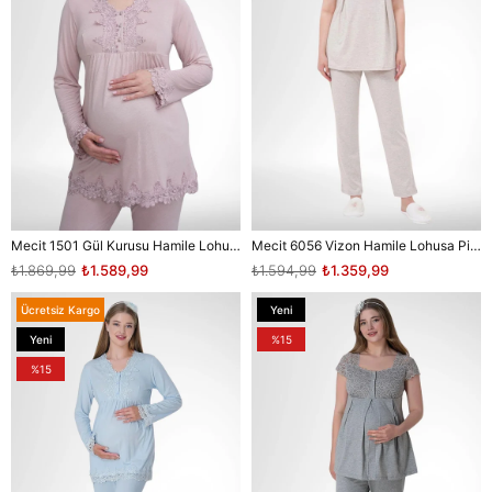
Mecit 1501 Gül Kurusu Hamile Lohusa Pijama Takımı
Mecit 6056 Vizon Hamile Lohusa Pijama Takımı
₺1.869,99
₺1.589,99
₺1.594,99
₺1.359,99
Ücretsiz Kargo
Yeni
Ürün
Yeni
%15
Ürün
%15