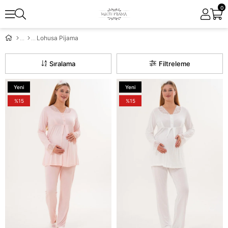
0
Lohusa Pijama
Sıralama
Filtreleme
Yeni
Yeni
Ürün
Ürün
%15
%15