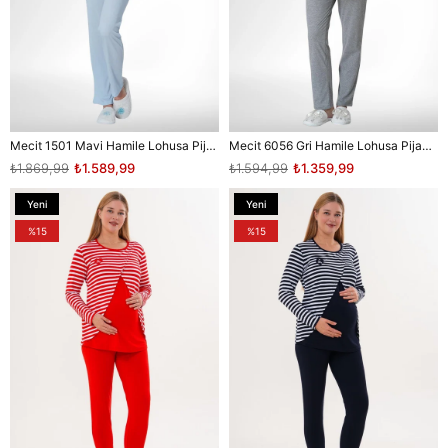
Mecit 1501 Mavi Hamile Lohusa Pijama Takımı
Mecit 6056 Gri Hamile Lohusa Pijama Takımı
₺1.869,99
₺1.589,99
₺1.594,99
₺1.359,99
Yeni
Yeni
Ürün
Ürün
%15
%15