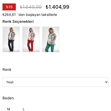
₺1.649,99
₺1.404,99
%
15
İndirim
₺264,61
`den başlayan taksitlerle
Renk Seçenekleri
Renk
Beden
M
L