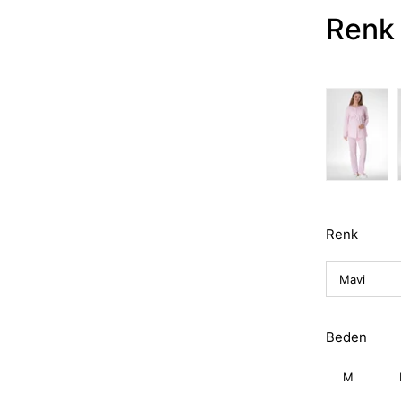
Renk 
Renk
Beden
M