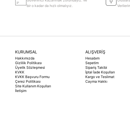
Güveninizi kazanmak zorundayız. Ve
Uluslara
bir o kadar da hızlı olmalıyız.
Veriler
KURUMSAL
ALIŞVERİŞ
Hakkımızda
Hesabım
Gizlilik Politikası
Sepetim
Üyelik Sözleşmesi
Sipariş Takibi
KVKK
İptal İade Koşulları
KVKK Başvuru Formu
Kargo ve Teslimat
Çerez Politikası
Cayma Hakkı
Site Kullanım Koşulları
İletişim