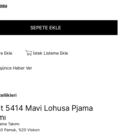
osu
re Ekle
İstek Listeme Ekle
üşünce Haber Ver
llikleri
t 5414 Mavi Lohusa Pjama
mı
jama Takımı
0 Pamuk, %20 Viskon