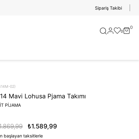
Sipariş Takibi
0
0
414M-02)
14 Mavi Lohusa Pjama Takımı
İT PİJAMA
1.869,99
₺1.589,99
n başlayan taksitlerle