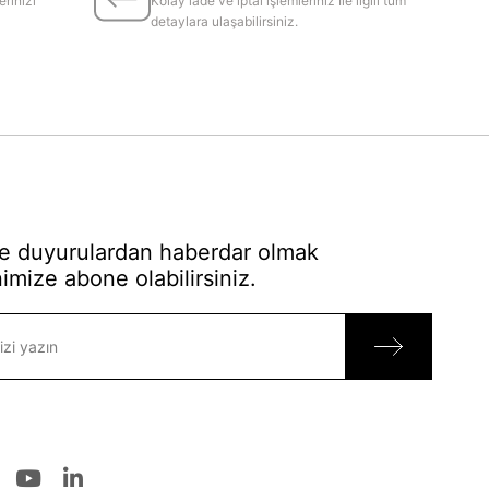
erinizi
Kolay iade ve iptal işlemleriniz İle ilgili tüm
detaylara ulaşabilirsiniz.
 duyurulardan haberdar olmak
imize abone olabilirsiniz.