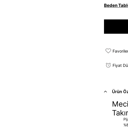
Beden Tabl
Favorile
Fiyat D
Ürün Öze
Meci
Takı
Pi
%8