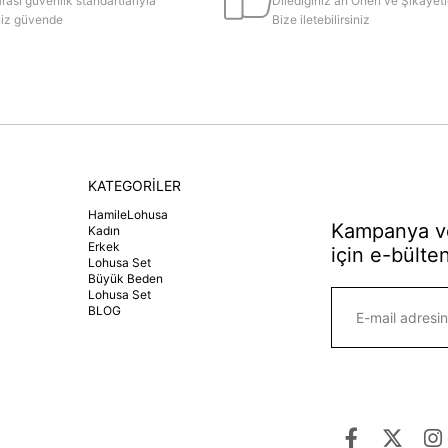
rası güvenlik standartlarıyla
Dilediğiniz an Öneri ve Şikayetl
iniz güvende
Bize iletebilirsiniz
KATEGORİLER
HamileLohusa
Kampanya ve
Kadın
Erkek
için e-bülten
Lohusa Set
Büyük Beden
Lohusa Set
BLOG