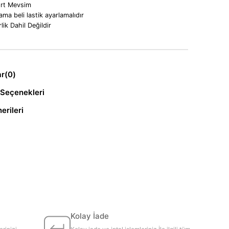
rt Mevsim
jama beli lastik ayarlamalıdır
rlik Dahil Değildir
ar
(0)
Seçenekleri
erileri
Kolay İade