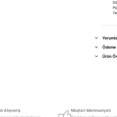
Dö
Pi
Te
Yoruml
Ödeme 
Ürün Ön
i Alışveriş
Müşteri Memnuniyeti