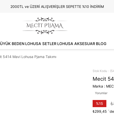
2000TL ve ÜZERİ ALIŞVERİŞLER SEPETTE %10 İNDİRİM
ÜYÜK BEDEN
LOHUSA SETLER
LOHUSA AKSESUAR
BLOG
t 5414 Mavi Lohusa Pjama Takımı
Stok Kodu
(5
Mecit 54
Marka
:
MEC
Yorumlar
₺
%
15
İndirim
₺299,45
`de