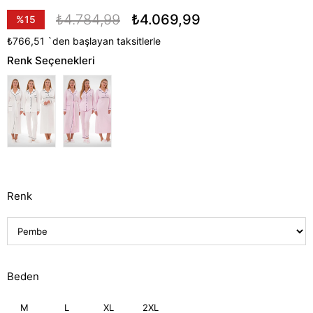
₺4.784,99
₺4.069,99
%
15
İndirim
₺766,51
`den başlayan taksitlerle
Renk Seçenekleri
Renk
Beden
M
L
XL
2XL