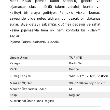
Mecit 6335 pembe kadın sabahlık, gecelik ve
pijamadan oluşan dörtlü takım; zarafet, konfor ve
kaliteyi bir araya getiriyor. Pamuklu viskon kumaşı
sayesinde cilde nefes aldıran, yumuşacık bir dokunuş
sunar. Biye detaylı sabahlığı, düğmeli geceliği ve rahat
kesim pijamasıyla hem şık hem konforlu bir kullanım
sağlar.
Pijama Takımı-Sabahlık-Gecelik
Üretim Ülkesi
TÜRKİYE
Kategori
Kadın Set
Renk
Pembe
%65 Pamuk %35 Viskon
Kumaş Karışımı
Manken Ölçüleri
90-67-96 cm Boy. 180 cm
Manken Üzerindeki Beden
M
Kalıp
Regular
Aksesuarlar Ürüne Dahil Değildir