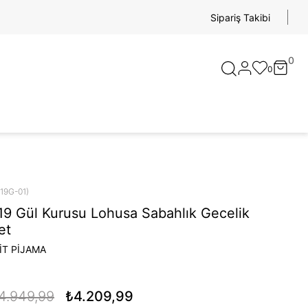
Sipariş Takibi
0
0
519G-01)
19 Gül Kurusu Lohusa Sabahlık Gecelik
et
İT PİJAMA
4.949,99
₺4.209,99