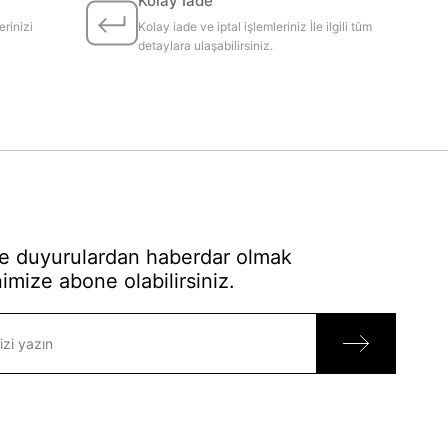
Kolay İade
erinizi
Kolay iade ve iptal işlemleriniz İle ilgili tüm
detaylara ulaşabilirsiniz.
 duyurulardan haberdar olmak
imize abone olabilirsiniz.