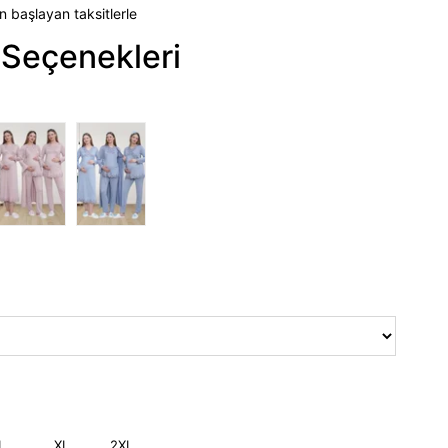
n başlayan taksitlerle
Seçenekleri
L
XL
2XL