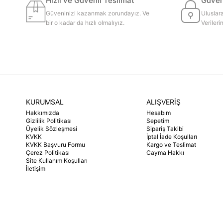
Hızlı ve Güvenli Teslimat
Güvenl
Güveninizi kazanmak zorundayız. Ve
Uluslara
bir o kadar da hızlı olmalıyız.
Veriler
KURUMSAL
ALIŞVERİŞ
Hakkımızda
Hesabım
Gizlilik Politikası
Sepetim
Üyelik Sözleşmesi
Sipariş Takibi
KVKK
İptal İade Koşulları
KVKK Başvuru Formu
Kargo ve Teslimat
Çerez Politikası
Cayma Hakkı
Site Kullanım Koşulları
İletişim