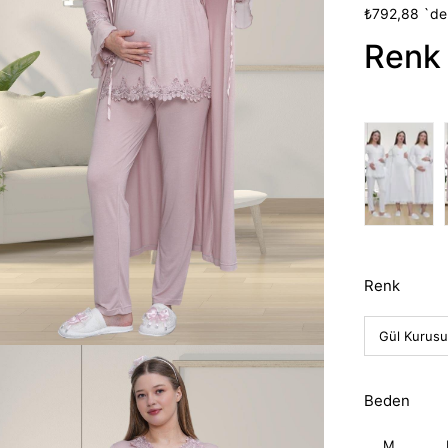
İndirim
₺792,88
`de
Renk 
Renk
Beden
M