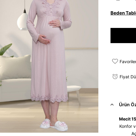
Beden Tabl
Favorile
Fiyat D
Ürün Öze
Mecit 1
Konfor v
Aç