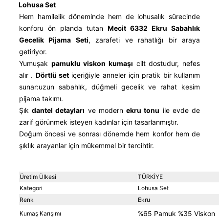
Lohusa Set
Hem hamilelik döneminde hem de lohusalık sürecinde
konforu ön planda tutan
Mecit 6332 Ekru Sabahlık
Gecelik Pijama Seti
, zarafeti ve rahatlığı bir araya
getiriyor.
Yumuşak
pamuklu viskon kumaşı
cilt dostudur, nefes
alır .
Dörtlü
set
içeriğiyle anneler için pratik bir kullanım
sunar:uzun sabahlık, düğmeli gecelik ve rahat kesim
pijama takımı.
Şık
dantel detayları
ve modern
ekru tonu
ile evde de
zarif görünmek isteyen kadınlar için tasarlanmıştır.
Doğum öncesi ve sonrası dönemde hem konfor hem de
şıklık arayanlar için mükemmel bir tercihtir.
Üretim Ülkesi
TÜRKİYE
Kategori
Lohusa Set
Renk
Ekru
%65 Pamuk %35 Viskon
Kumaş Karışımı