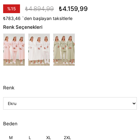
₺4.894,99
₺4.159,99
%
15
İndirim
₺783,46
`den başlayan taksitlerle
Renk Seçenekleri
Renk
Beden
M
L
XL
2XL