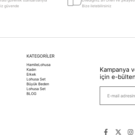
rası güvenlik standartlarıyla
Dilediğiniz an Öneri ve Şikayetl
iniz güvende
Bize iletebilirsiniz
KATEGORİLER
HamileLohusa
Kampanya ve
Kadın
Erkek
için e-bülten
Lohusa Set
Büyük Beden
Lohusa Set
BLOG