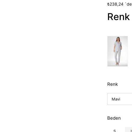
İndirim
₺238,24
`de
Renk 
Renk
Beden
S