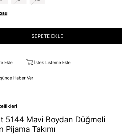
osu
re Ekle
İstek Listeme Ekle
üşünce Haber Ver
llikleri
t 5144 Mavi Boydan Düğmeli
n Pijama Takımı