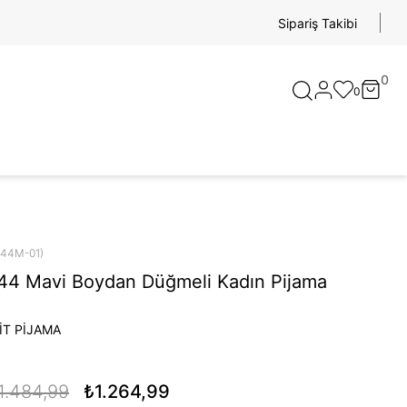
Sipariş Takibi
0
0
144M-01)
44 Mavi Boydan Düğmeli Kadın Pijama
İT PİJAMA
1.484,99
₺1.264,99