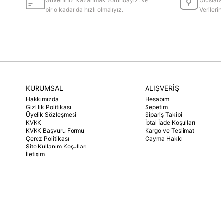
Güveninizi kazanmak zorundayız. Ve
Uluslara
bir o kadar da hızlı olmalıyız.
Veriler
KURUMSAL
ALIŞVERİŞ
Hakkımızda
Hesabım
Gizlilik Politikası
Sepetim
Üyelik Sözleşmesi
Sipariş Takibi
KVKK
İptal İade Koşulları
KVKK Başvuru Formu
Kargo ve Teslimat
Çerez Politikası
Cayma Hakkı
Site Kullanım Koşulları
İletişim