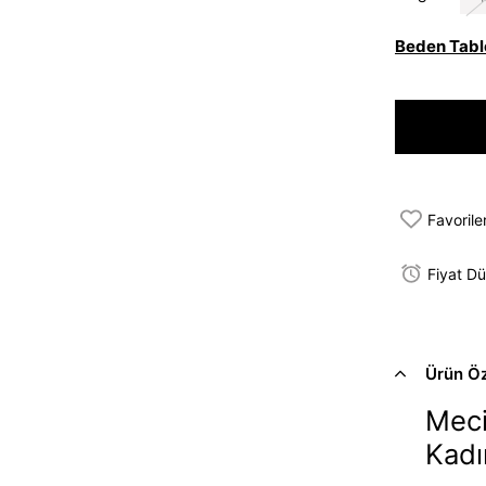
Beden Tabl
Favorile
Fiyat D
Ürün Öze
Meci
Kadı