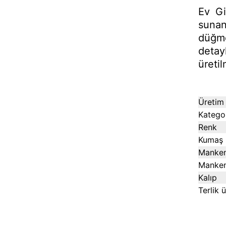
Ev Gi
suna
düğm
deta
üretil
Üretim 
Katego
Renk
Kumaş 
Manken
Manken
Kalıp
Terlik 