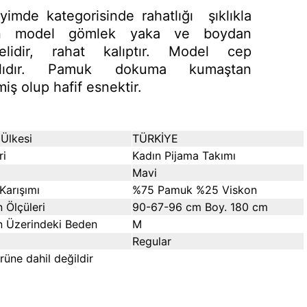
yimde kategorisinde rahatlığı şıklıkla
n model gömlek yaka ve boydan
elidir, rahat kalıptır. Model cep
ylıdır. Pamuk dokuma kumaştan
miş olup hafif esnektir.
Ülkesi
TÜRKİYE
ri
Kadın Pijama Takımı
Mavi
Karışımı
%75 Pamuk %25 Viskon
 Ölçüleri
90-67-96 cm Boy. 180 cm
 Üzerindeki Beden
M
Regular
ürüne dahil değildir