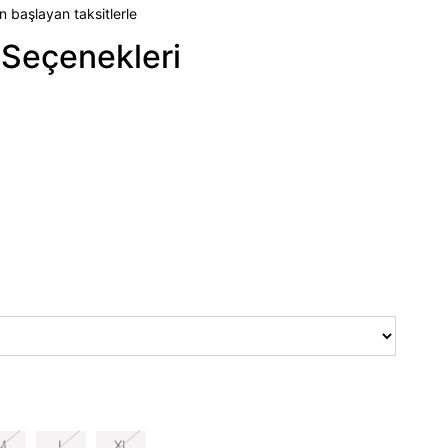
n başlayan taksitlerle
Seçenekleri
M
L
XL