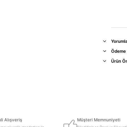
Yoruml
Ödeme 
Ürün Ön
i Alışveriş
Müşteri Memnuniyeti