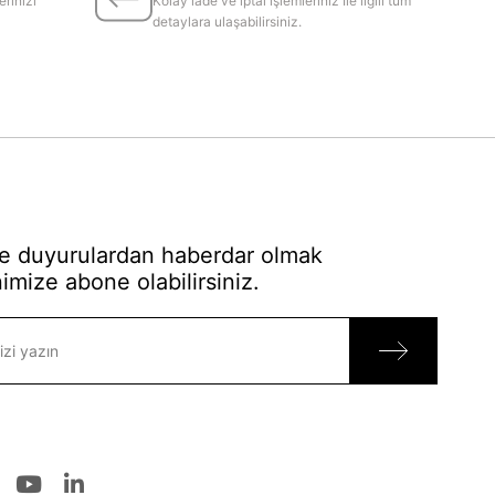
erinizi
Kolay iade ve iptal işlemleriniz İle ilgili tüm
detaylara ulaşabilirsiniz.
 duyurulardan haberdar olmak
imize abone olabilirsiniz.