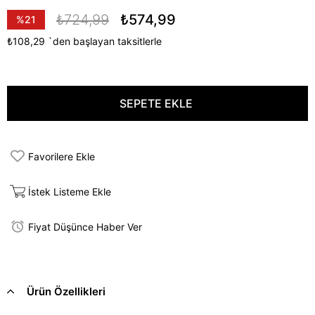
₺724,99
₺574,99
%
21
İndirim
₺108,29
`den başlayan taksitlerle
Favorilere Ekle
İstek Listeme Ekle
Fiyat Düşünce Haber Ver
Ürün Özellikleri