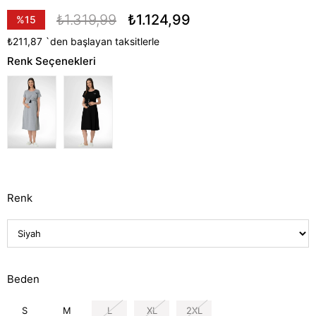
₺1.319,99
₺1.124,99
%
15
İndirim
₺211,87
`den başlayan taksitlerle
Renk Seçenekleri
Renk
Beden
S
M
L
XL
2XL