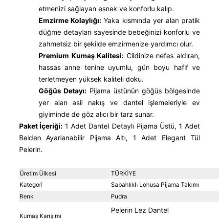
etmenizi sağlayan esnek ve konforlu kalıp.
Emzirme Kolaylığı:
Yaka kısmında yer alan pratik
düğme detayları sayesinde bebeğinizi konforlu ve
zahmetsiz bir şekilde emzirmenize yardımcı olur.
Premium Kumaş Kalitesi:
Cildinize nefes aldıran,
hassas anne tenine uyumlu, gün boyu hafif ve
terletmeyen yüksek kaliteli doku.
Göğüs Detayı:
Pijama üstünün göğüs bölgesinde
yer alan asil nakış ve dantel işlemeleriyle ev
giyiminde de göz alıcı bir tarz sunar.
Paket İçeriği:
1 Adet Dantel Detaylı Pijama Üstü, 1 Adet
Belden Ayarlanabilir Pijama Altı, 1 Adet Elegant Tül
Pelerin.
Üretim Ülkesi
TÜRKİYE
Kategori
Sabahlıklı Lohusa Pijama Takımı
Renk
Pudra
Pelerin Lez Dantel
Kumaş Karışımı