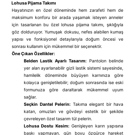
Lohusa Pijama Takımı
Hayatınızın en özel döneminde hem zarafeti hem de
maksimum konforu bir arada yaşamak isteyen anneler
için tasarlanan bu özel lohusa pijama takımı, şıklığıyla
göz dolduruyor. Yumuşak dokusu, nefes alabilen kumaş
yapısı ve fonksiyonel detaylarıyla doğum öncesi ve
sonrası kullanım için mükemmel bir seçenektir.
Öne Çıkan Özellikler:
Belden Lastik Ayarlı Tasarım:
Pantolon belinde
yer alan ayarlanabilir gizli lastik sistemi sayesinde,
hamilelik döneminde büyüyen karnınıza göre
kolayca genişletilebilir; doğum sonrasında ise eski
formunuza göre daraltarak mükemmel uyum
sağlar.
Seçkin Dantel Pelerin:
Takıma elegant bir hava
katan, omuzları ve gövdeyi estetik bir şekilde
çevreleyen özel tasarım tül pelerin.
Lohusa Dostu Kesim:
Genişleyen karın yapısına
baskı yapmayan, gün boyu özgürce hareket