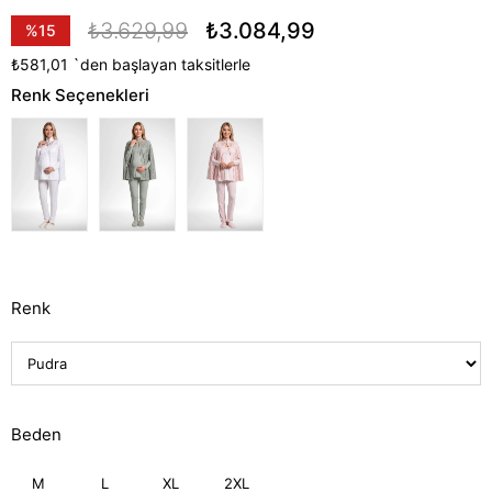
₺3.629,99
₺3.084,99
%
15
İndirim
₺581,01
`den başlayan taksitlerle
Renk Seçenekleri
Renk
Beden
M
L
XL
2XL