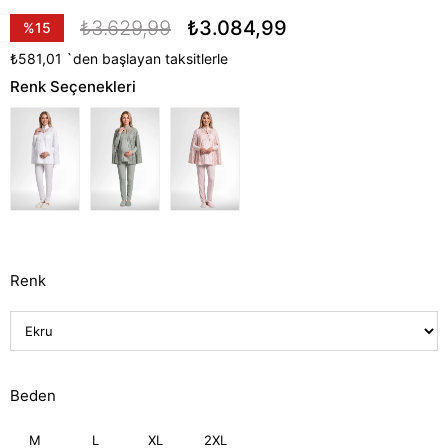
₺3.629,99
₺3.084,99
%
15
İndirim
₺581,01
`den başlayan taksitlerle
Renk Seçenekleri
Renk
Beden
M
L
XL
2XL