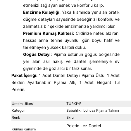
etmenizi sağlayan esnek ve konforlu kalıp.
Emzirme Kolaylığı:
Yaka kısmında yer alan pratik
düğme detayları sayesinde bebeğinizi konforlu ve
zahmetsiz bir şekilde emzirmenize yardımcı olur.
Premium Kumaş Kalitesi:
Cildinize nefes aldıran,
hassas anne tenine uyumlu, gün boyu hafif ve
terletmeyen yüksek kaliteli doku.
Göğüs Detayı:
Pijama üstünün göğüs bölgesinde
yer alan asil nakış ve dantel işlemeleriyle ev
giyiminde de göz alıcı bir tarz sunar.
Paket İçeriği:
1 Adet Dantel Detaylı Pijama Üstü, 1 Adet
Belden Ayarlanabilir Pijama Altı, 1 Adet Elegant Tül
Pelerin.
Üretim Ülkesi
TÜRKİYE
Kategori
Sabahlıklı Lohusa Pijama Takımı
Renk
Ekru
Pelerin Lez Dantel
Kumaş Karışımı