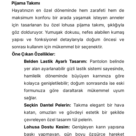
Pijama Takımı
Hayatınızın en özel döneminde hem zarafeti hem de
maksimum konforu bir arada yaşamak isteyen anneler
için tasarlanan bu özel lohusa pijama takımı, şıklığıyla
göz dolduruyor. Yumuşak dokusu, nefes alabilen kumaş
yapısı ve fonksiyonel detaylarıyla doğum öncesi ve
sonrası kullanım için mükemmel bir seçenektir.
Öne Çıkan Özellikler:
Belden Lastik Ayarlı Tasarım:
Pantolon belinde
yer alan ayarlanabilir gizli lastik sistemi sayesinde,
hamilelik döneminde büyüyen karnınıza göre
kolayca genişletilebilir; doğum sonrasında ise eski
formunuza göre daraltarak mükemmel uyum
sağlar.
Seçkin Dantel Pelerin:
Takıma elegant bir hava
katan, omuzları ve gövdeyi estetik bir şekilde
çevreleyen özel tasarım tül pelerin.
Lohusa Dostu Kesim:
Genişleyen karın yapısına
baskı yapmayan, gün boyu özgürce hareket