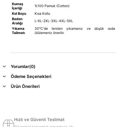
Kumaş
%100 Pamuk (Cotton)
İçeriği
Kol Boyu
Kısa Kollu
Beden
L-XL-2XL-3XL-4XL-5XL
Aralığı
Yıkama
30°C'de tersten yıkamanız ve düşük ısıda
Talimatı
ütülemeniz önerilir.
Yorumlar
(0)
Ödeme Seçenekleri
Ürün Önerileri
Hızlı ve Güvenli Teslimat
Güveninizi kazanmak zorundayız. Ve