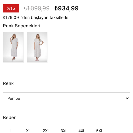
₺1.099,99
₺934,99
%
15
İndirim
₺176,09
`den başlayan taksitlerle
Renk Seçenekleri
Renk
Beden
L
XL
2XL
3XL
4XL
5XL