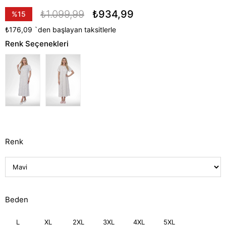
₺1.099,99
₺934,99
%
15
İndirim
₺176,09
`den başlayan taksitlerle
Renk Seçenekleri
Renk
Beden
L
XL
2XL
3XL
4XL
5XL