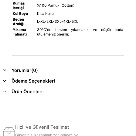
Kumaş
%100 Pamuk (Cotton)
İçeriği
Kol Boyu
Kısa Kollu
Beden
L-XL-2XL-3XL-4XL-5XL
Aralığı
Yıkama
30°C'de tersten yıkamanız ve düşük ısıda
Talimatı
ütülemeniz önerilir.
Yorumlar
(0)
Ödeme Seçenekleri
Ürün Önerileri
Hızlı ve Güvenli Teslimat
Güveninizi kazanmak zorundayız. Ve