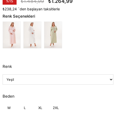
₺1.484,99
₺1.264,99
%
15
İndirim
₺238,24
`den başlayan taksitlerle
Renk Seçenekleri
Renk
Beden
M
L
XL
2XL