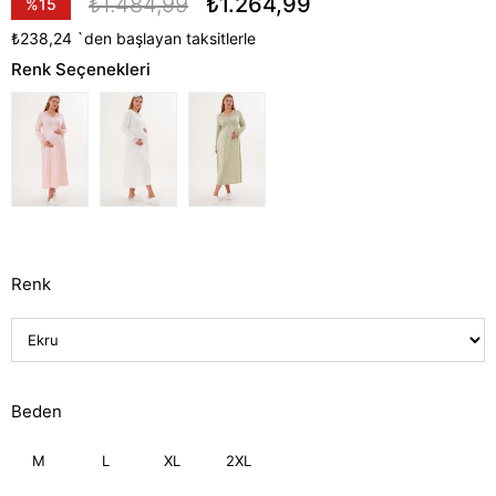
₺1.484,99
₺1.264,99
%
15
İndirim
₺238,24
`den başlayan taksitlerle
Renk Seçenekleri
Renk
Beden
M
L
XL
2XL