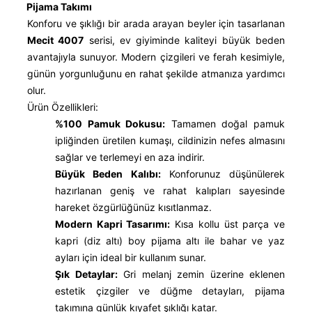
Pijama Takımı
Konforu ve şıklığı bir arada arayan beyler için tasarlanan
Mecit 4007
serisi, ev giyiminde kaliteyi büyük beden
avantajıyla sunuyor. Modern çizgileri ve ferah kesimiyle,
günün yorgunluğunu en rahat şekilde atmanıza yardımcı
olur.
Ürün Özellikleri:
%100 Pamuk Dokusu:
Tamamen doğal pamuk
ipliğinden üretilen kumaşı, cildinizin nefes almasını
sağlar ve terlemeyi en aza indirir.
Büyük Beden Kalıbı:
Konforunuz düşünülerek
hazırlanan geniş ve rahat kalıpları sayesinde
hareket özgürlüğünüz kısıtlanmaz.
Modern Kapri Tasarımı:
Kısa kollu üst parça ve
kapri (diz altı) boy pijama altı ile bahar ve yaz
ayları için ideal bir kullanım sunar.
Şık Detaylar:
Gri melanj zemin üzerine eklenen
estetik çizgiler ve düğme detayları, pijama
takımına günlük kıyafet şıklığı katar.