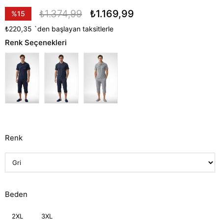
₺1.374,99
₺1.169,99
%
15
İndirim
₺220,35
`den başlayan taksitlerle
Renk Seçenekleri
Renk
Beden
2XL
3XL