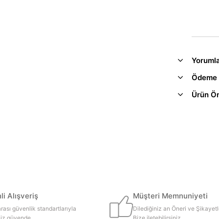
Yoruml
Ödeme 
Ürün Ön
i Alışveriş
Müşteri Memnuniyeti
rası güvenlik standartlarıyla
Dilediğiniz an Öneri ve Şikayetl
iniz güvende
Bize iletebilirsiniz