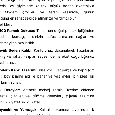
risi, ev giyiminde kaliteyi büyük beden avantajıyla
r. Modern çizgileri ve ferah kesimiyle, günün
ğunu en rahat şekilde atmanıza yardımcı olur.
likleri:
100 Pamuk Dokusu:
Tamamen doğal pamuk ipliğinden
etilen kumaşı, cildinizin nefes almasını sağlar ve
rlemeyi en aza indirir.
yük Beden Kalıbı:
Konforunuz düşünülerek hazırlanan
niş ve rahat kalıpları sayesinde hareket özgürlüğünüz
sıtlanmaz.
dern Kapri Tasarımı:
Kısa kollu üst parça ve kapri (diz
tı) boy pijama altı ile bahar ve yaz ayları için ideal bir
llanım sunar.
k Detaylar:
Antrasit melanj zemin üzerine eklenen
tetik çizgiler ve düğme detayları, pijama takımına
nlük kıyafet şıklığı katar.
ayanıklı ve Yumuşak:
Kaliteli dokuması sayesinde sık