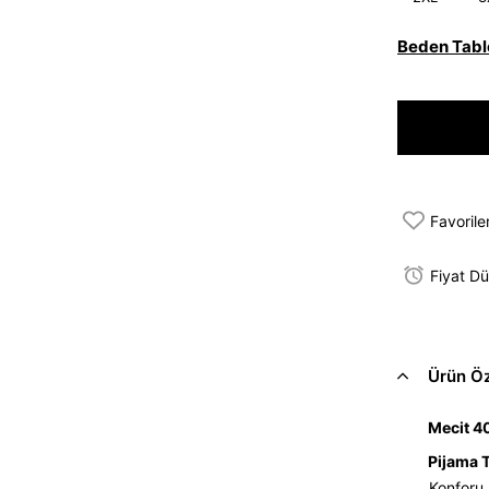
Beden Tabl
Favorile
Fiyat D
Ürün Öze
Mecit 4
Pijama 
Konforu 