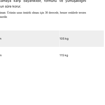
kamaya karşı dayanıklıdır, formunu ve yumuşaklığını
un süre korur.
matı: Ürünün uzun ömürlü olması için 30 derecede, benzer renklerle tersten
erilir.
n
105 kg
en
115 kg