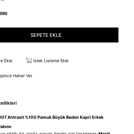
osu
re Ekle
İstek Listeme Ekle
üşünce Haber Ver
llikleri
007 Antrasit %100 Pamuk Büyük Beden Kapri Erkek
Takımı
ve şıklığı bir arada arayan beyler için tasarlanan
Mecit