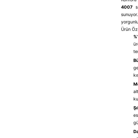
4007
se
sunuyo
yorgunlu
Ürün Özel
%
ür
te
Bü
ge
kı
Mo
al
ku
Şı
es
gü
D