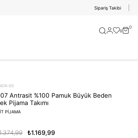
Sipariş Takibi
0
0
007A-01)
007 Antrasit %100 Pamuk Büyük Beden
kek Pijama Takımı
İT PİJAMA
1.374,99
₺1.169,99