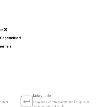
ar
(0)
Seçenekleri
erileri
Kolay İade
erinizi
Kolay iade ve iptal işlemleriniz İle ilgili tüm
detaylara ulaşabilirsiniz.