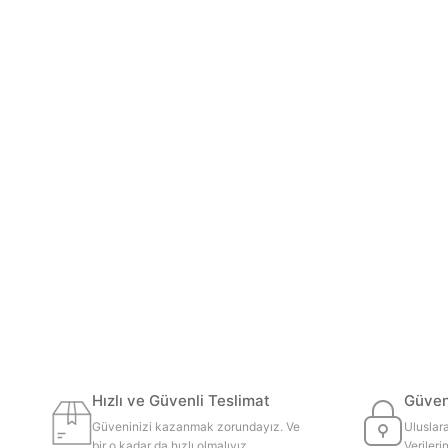
Hızlı ve Güvenli Teslimat
Güvenl
Güveninizi kazanmak zorundayız. Ve
Uluslara
bir o kadar da hızlı olmalıyız.
Veriler