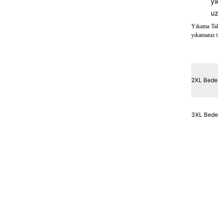
yı
uz
Yıkama Tali
yıkamanız ön
2XL Bede
3XL Bed