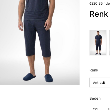
İndirim
₺220,35
`de
Renk 
Renk
Beden
2XL
3