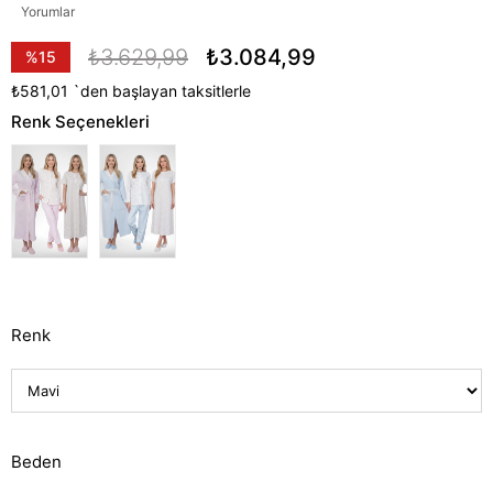
Yorumlar
₺3.629,99
₺3.084,99
%
15
İndirim
₺581,01
`den başlayan taksitlerle
Renk Seçenekleri
Renk
Beden