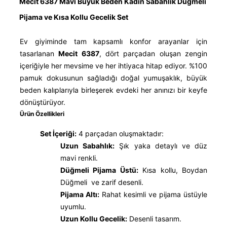
Mecit 6387 Mavi Büyük Beden Kadın Sabahlık Düğmeli
Pijama ve Kısa Kollu Gecelik Set
Ev giyiminde tam kapsamlı konfor arayanlar için
tasarlanan
Mecit 6387
, dört parçadan oluşan zengin
içeriğiyle her mevsime ve her ihtiyaca hitap ediyor. %100
pamuk dokusunun sağladığı doğal yumuşaklık, büyük
beden kalıplarıyla birleşerek evdeki her anınızı bir keyfe
dönüştürüyor.
Ürün Özellikleri
Set İçeriği:
4 parçadan oluşmaktadır:
Uzun Sabahlık:
Şık yaka detaylı ve düz
mavi renkli.
Düğmeli Pijama Üstü:
Kısa kollu, Boydan
Düğmeli ve zarif desenli.
Pijama Altı:
Rahat kesimli ve pijama üstüyle
uyumlu.
Uzun Kollu Gecelik:
Desenli tasarım.