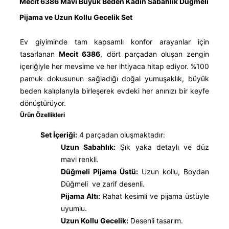
Mecit 6386 Mavi Büyük Beden Kadın Sabahlık Düğmeli
Pijama ve Uzun Kollu Gecelik Set
Ev giyiminde tam kapsamlı konfor arayanlar için
tasarlanan
Mecit 6386
, dört parçadan oluşan zengin
içeriğiyle her mevsime ve her ihtiyaca hitap ediyor. %100
pamuk dokusunun sağladığı doğal yumuşaklık, büyük
beden kalıplarıyla birleşerek evdeki her anınızı bir keyfe
dönüştürüyor.
Ürün Özellikleri
Set İçeriği:
4 parçadan oluşmaktadır:
Uzun Sabahlık:
Şık yaka detaylı ve düz
mavi renkli.
Düğmeli Pijama Üstü:
Uzun kollu, Boydan
Düğmeli ve zarif desenli.
Pijama Altı:
Rahat kesimli ve pijama üstüyle
uyumlu.
Uzun Kollu Gecelik:
Desenli tasarım.