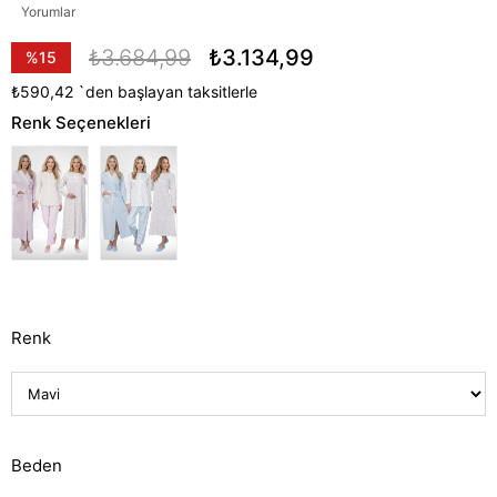
Yorumlar
₺3.684,99
₺3.134,99
%
15
İndirim
₺590,42
`den başlayan taksitlerle
Renk Seçenekleri
Renk
Beden