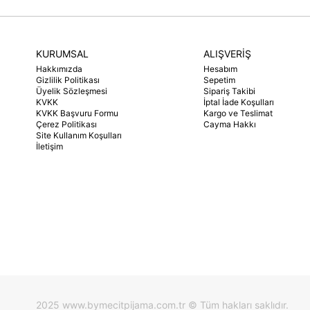
KURUMSAL
ALIŞVERİŞ
Hakkımızda
Hesabım
Gizlilik Politikası
Sepetim
Üyelik Sözleşmesi
Sipariş Takibi
KVKK
İptal İade Koşulları
KVKK Başvuru Formu
Kargo ve Teslimat
Çerez Politikası
Cayma Hakkı
Site Kullanım Koşulları
İletişim
2025 www.bymecitpijama.com.tr © Tüm hakları saklıdır.