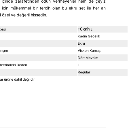
içinde zarafetinden ödün vermeyenler hem de çeyiz
şi için mükemmel bir tercih olan bu ekru set ile her an
i özel ve değerli hissedin.
kesi
TÜRKİYE
Kadın Gecelik
Ekru
ışımı
Viskon Kumaş
Dört Mevsim
zerindeki Beden
L
Regular
r ürüne dahil değildir