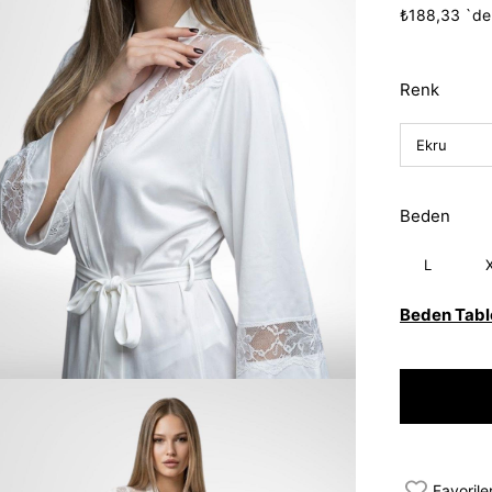
İndirim
₺188,33
`de
Renk
Beden
L
Beden Tabl
Favorile