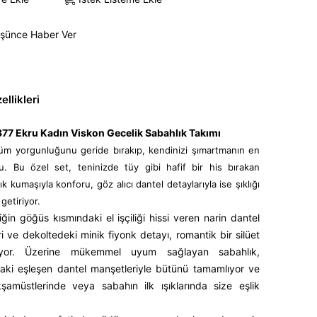
üşünce Haber Ver
llikleri
377 Ekru Kadın Viskon Gecelik Sabahlık Takımı
m yorgunluğunu geride bırakıp, kendinizi şımartmanın en
lu. Bu özel set, teninizde tüy gibi hafif bir his bırakan
 kumaşıyla konforu, göz alıcı dantel detaylarıyla ise şıklığı
 getiriyor.
iğin göğüs kısmındaki el işçiliği hissi veren narin dantel
ri ve dekoltedeki minik fiyonk detayı, romantik bir silüet
ruyor. Üzerine mükemmel uyum sağlayan sabahlık,
daki eşleşen dantel manşetleriyle bütünü tamamlıyor ve
kşamüstlerinde veya sabahın ilk ışıklarında size eşlik