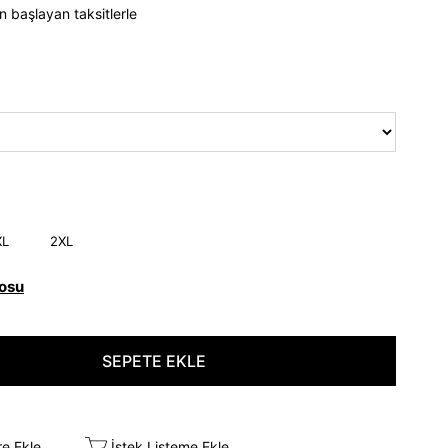
n başlayan taksitlerle
XL
2XL
osu
re Ekle
İstek Listeme Ekle