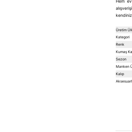
Hem ev 
alışveri
kendiniz
Üretim Ül
Kategori
Renk
Kumaş Kar
Sezon
Manken Ü
Kalıp
Aksesuarla