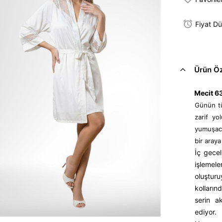
Fiyat D
Ürün Öze
Mecit 6
Günün tü
zarif yo
yumuşacık
bir araya
İç gecel
işlemele
oluştu
kolların
serin a
ediyor.