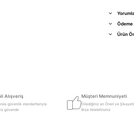
Yoruml
Ödeme 
Ürün Ön
i Alışveriş
Müşteri Memnuniyeti
rası güvenlik standartlarıyla
Dilediğiniz an Öneri ve Şikayetl
iniz güvende
Bize iletebilirsiniz