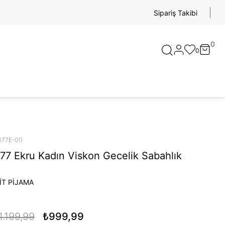
Sipariş Takibi
0
0
377E-01)
77 Ekru Kadın Viskon Gecelik Sabahlık
İT PİJAMA
1.199,99
₺999,99