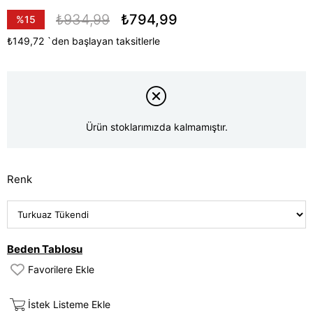
₺934,99
₺794,99
%
15
İndirim
₺149,72
`den başlayan taksitlerle
Ürün stoklarımızda kalmamıştır.
Renk
Beden Tablosu
Favorilere Ekle
İstek Listeme Ekle