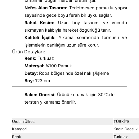
tamamen doğal liflerden üretilmiştir.
Nefes Alan Tasarım:
Terletmeyen pamuklu yapısı
sayesinde gece boyu ferah bir uyku sağlar.
Rahat Kesim:
Uzun boy tasarımı ve vücudu
sıkmayan kalıbıyla hareket özgürlüğü tanır.
Kaliteli İşçilik:
Yıkama sonrasında formunu ve
işlemelerin canlılığını uzun süre korur.
Ürün Detayları:
Renk:
Turkuaz
Materyal:
%100 Pamuk
Detay:
Roba bölgesinde özel nakış/işleme
Boy:
123 cm
Bakım Önerisi:
Ürünü korumak için 30°C’de
tersten yıkamanız önerilir.
Üretim Ülkesi
TÜRKİYE
Kategori
Kadın Gecelik
Renk
Turkuaz