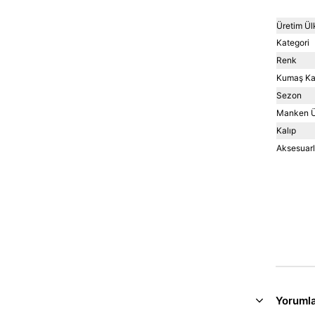
Üretim Ül
Kategori
Renk
Kumaş Kar
Sezon
Manken Ü
Kalıp
Aksesuarla
Yoruml