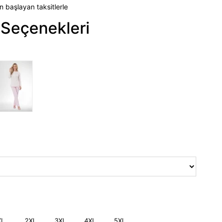
n başlayan taksitlerle
Seçenekleri
XL
2XL
3XL
4XL
5XL