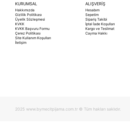
KURUMSAL
ALIŞVERİŞ
Hakkımızda
Hesabım
Gizlilik Politikası
Sepetim
Üyelik Sözleşmesi
Sipariş Takibi
KVKK
İptal İade Koşulları
KVKK Başvuru Formu
Kargo ve Teslimat
Çerez Politikası
Cayma Hakkı
Site Kullanım Koşulları
İletişim
2025 www.bymecitpijama.com.tr © Tüm hakları saklıdır.