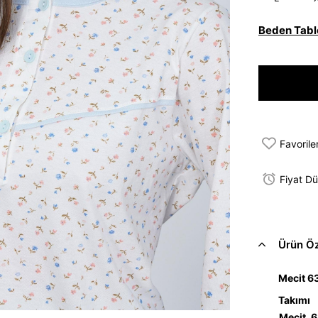
Beden Tabl
Favorile
Fiyat D
Ürün Öze
Mecit 6
Takımı
Mecit 