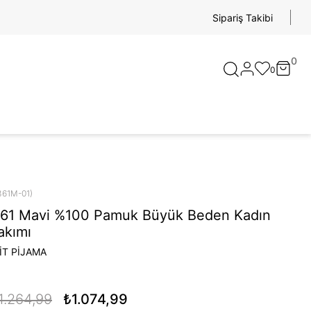
Sipariş Takibi
0
0
361M-01)
361 Mavi %100 Pamuk Büyük Beden Kadın
akımı
İT PİJAMA
1.264,99
₺1.074,99