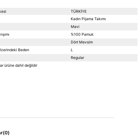
kesi
TÜRKİYE
Kadın Pijama Takımı
Mavi
ışımı
%100 Pamuk
Dört Mevsim
zerindeki Beden
L
Regular
r ürüne dahil değildir
ar
(0)