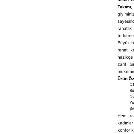
Takımı
,
giyimin
sayesin
rahatlık 
terletm
Büyük be
rahat k
nazikçe
zarif b
mükemmel
Ürün Öze
%1
Bü
Ne
Yu
Şı
Hem rah
kadınlar
konfor k