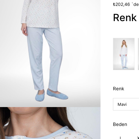
İndirim
₺202,46
`de
Renk 
Renk
Beden
L