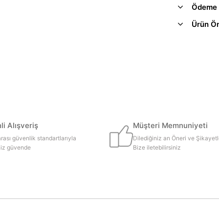
Ödeme 
Ürün Ön
i Alışveriş
Müşteri Memnuniyeti
rası güvenlik standartlarıyla
Dilediğiniz an Öneri ve Şikayetl
iniz güvende
Bize iletebilirsiniz