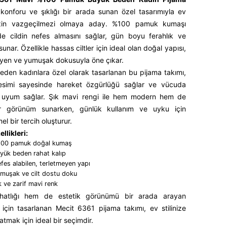
 konforu ve şıklığı bir arada sunan özel tasarımıyla ev
izin vazgeçilmezi olmaya aday. %100 pamuk kumaşı
de cildin nefes almasını sağlar, gün boyu ferahlık ve
sunar. Özellikle hassas ciltler için ideal olan doğal yapısı,
eyen ve yumuşak dokusuyla öne çıkar.
den kadınlara özel olarak tasarlanan bu pijama takımı,
esimi sayesinde hareket özgürlüğü sağlar ve vücuda
 uyum sağlar. Şık mavi rengi ile hem modern hem de
ir görünüm sunarken, günlük kullanım ve uyku için
 bir tercih oluşturur.
llikleri:
00 pamuk doğal kumaş
yük beden rahat kalıp
fes alabilen, terletmeyen yapı
muşak ve cilt dostu doku
k ve zarif mavi renk
atlığı hem de estetik görünümü bir arada arayan
 için tasarlanan Mecit 6361 pijama takımı, ev stilinize
atmak için ideal bir seçimdir.