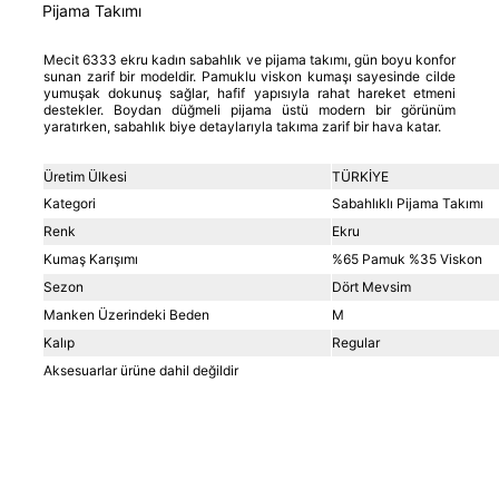
Pijama Takımı
Mecit 6333 ekru kadın sabahlık ve pijama takımı, gün boyu konfor
sunan zarif bir modeldir. Pamuklu viskon kumaşı sayesinde cilde
yumuşak dokunuş sağlar, hafif yapısıyla rahat hareket etmeni
destekler. Boydan düğmeli pijama üstü modern bir görünüm
yaratırken, sabahlık biye detaylarıyla takıma zarif bir hava katar.
Üretim Ülkesi
TÜRKİYE
Kategori
Sabahlıklı Pijama Takımı
Renk
Ekru
Kumaş Karışımı
%65 Pamuk %35 Viskon
Sezon
Dört Mevsim
Manken Üzerindeki Beden
M
Kalıp
Regular
Aksesuarlar ürüne dahil değildir