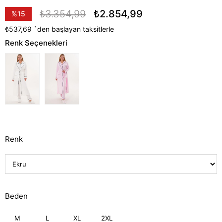
₺3.354,99
₺2.854,99
%
15
İndirim
₺537,69
`den başlayan taksitlerle
Renk Seçenekleri
Renk
Beden
M
L
XL
2XL