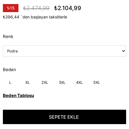
₺2.474,99
₺2.104,99
%
15
İndirim
₺396,44
`den başlayan taksitlerle
Renk
Beden
L
XL
2XL
3XL
4XL
5XL
Beden Tablosu