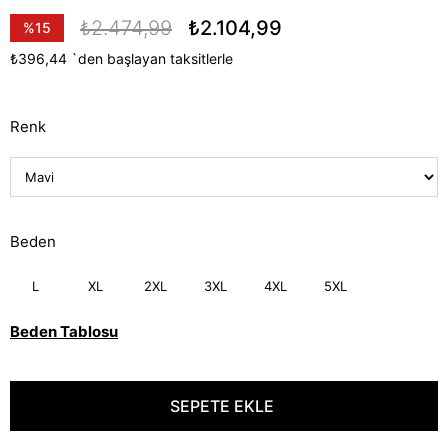
₺2.474,99
₺2.104,99
%
15
İndirim
₺396,44
`den başlayan taksitlerle
Renk
Beden
L
XL
2XL
3XL
4XL
5XL
Beden Tablosu