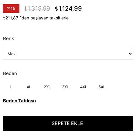
₺1.319,99
₺1.124,99
%
15
İndirim
₺211,87
`den başlayan taksitlerle
Renk
Beden
L
XL
2XL
3XL
4XL
5XL
Beden Tablosu