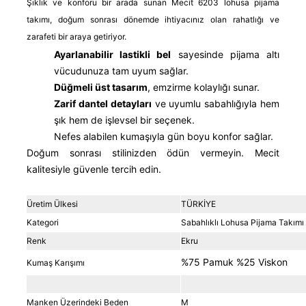
Şıklık ve konforu bir arada sunan Mecit 6203 lohusa pijama
takımı, doğum sonrası dönemde ihtiyacınız olan rahatlığı ve
zarafeti bir araya getiriyor.
Ayarlanabilir lastikli bel
sayesinde pijama altı
vücudunuza tam uyum sağlar.
Düğmeli üst tasarım
, emzirme kolaylığı sunar.
Zarif dantel detayları
ve uyumlu sabahlığıyla hem
şık hem de işlevsel bir seçenek.
Nefes alabilen kumaşıyla gün boyu konfor sağlar.
Doğum sonrası stilinizden ödün vermeyin. Mecit
kalitesiyle güvenle tercih edin.
Üretim Ülkesi
TÜRKİYE
Kategori
Sabahlıklı Lohusa Pijama Takımı
Renk
Ekru
%75 Pamuk %25 Viskon
Kumaş Karışımı
Manken Üzerindeki Beden
M