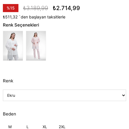
₺3.189,99
₺2.714,99
%
15
İndirim
₺511,32
`den başlayan taksitlerle
Renk Seçenekleri
Renk
Beden
M
L
XL
2XL