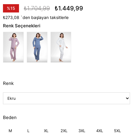
₺1.704,99
₺1.449,99
%
15
İndirim
₺273,08
`den başlayan taksitlerle
Renk Seçenekleri
Renk
Beden
M
L
XL
2XL
3XL
4XL
5XL