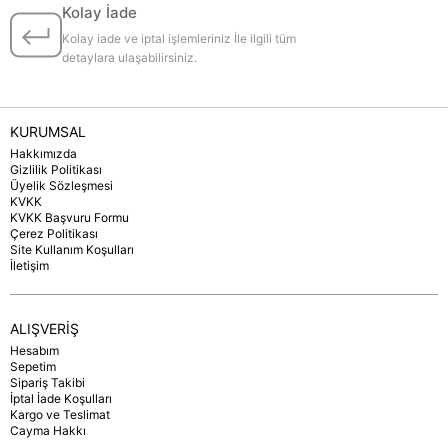
Kolay İade
Kolay iade ve iptal işlemleriniz İle ilgili tüm
detaylara ulaşabilirsiniz.
KURUMSAL
Hakkımızda
Gizlilik Politikası
Üyelik Sözleşmesi
KVKK
KVKK Başvuru Formu
Çerez Politikası
Site Kullanım Koşulları
İletişim
ALIŞVERİŞ
Hesabım
Sepetim
Sipariş Takibi
İptal İade Koşulları
Kargo ve Teslimat
Cayma Hakkı