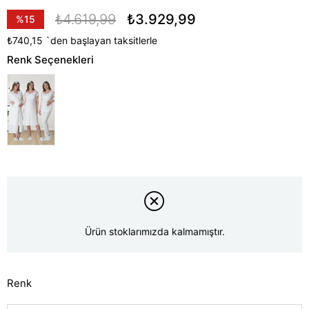
₺4.619,99
₺3.929,99
%
15
İndirim
₺740,15
`den başlayan taksitlerle
Renk Seçenekleri
Ürün stoklarımızda kalmamıştır.
Renk