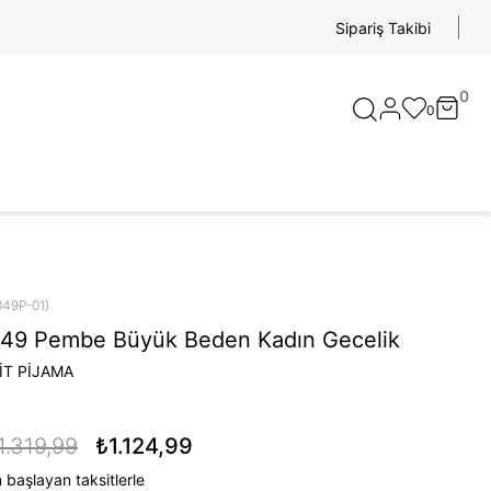
Sipariş Takibi
0
0
049P-01)
049 Pembe Büyük Beden Kadın Gecelik
İT PİJAMA
1.319,99
₺1.124,99
 başlayan taksitlerle