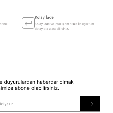
Kolay İade
erinizi
Kolay iade ve iptal işlemleriniz İle ilgili tüm
detaylara ulaşabilirsiniz.
 duyurulardan haberdar olmak
imize abone olabilirsiniz.