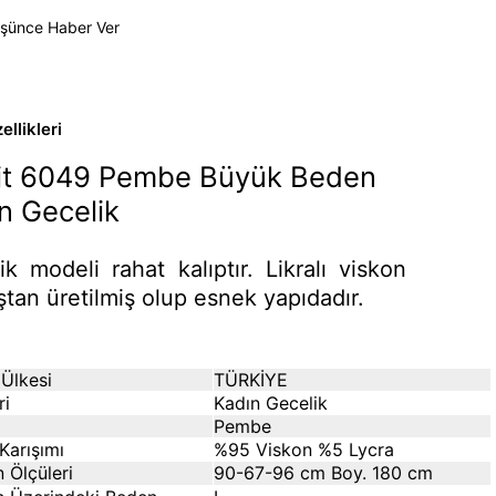
üşünce Haber Ver
llikleri
it 6049 Pembe Büyük Beden
n Gecelik
ik modeli rahat kalıptır. Likralı viskon
tan üretilmiş olup esnek yapıdadır.
Ülkesi
TÜRKİYE
ri
Kadın Gecelik
Pembe
Karışımı
%95 Viskon %5 Lycra
 Ölçüleri
90-67-96 cm Boy. 180 cm