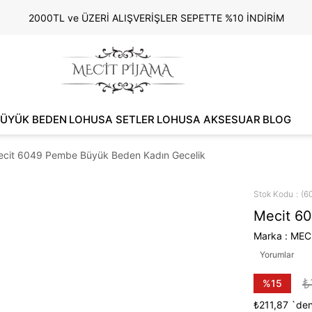
2000TL ve ÜZERİ ALIŞVERİŞLER SEPETTE %10 İNDİRİM
ÜYÜK BEDEN
LOHUSA SETLER
LOHUSA AKSESUAR
BLOG
cit 6049 Pembe Büyük Beden Kadın Gecelik
Stok Kodu
(6
Mecit 6
Marka
:
MEC
Yorumlar
₺
%
15
İndirim
₺211,87
`den