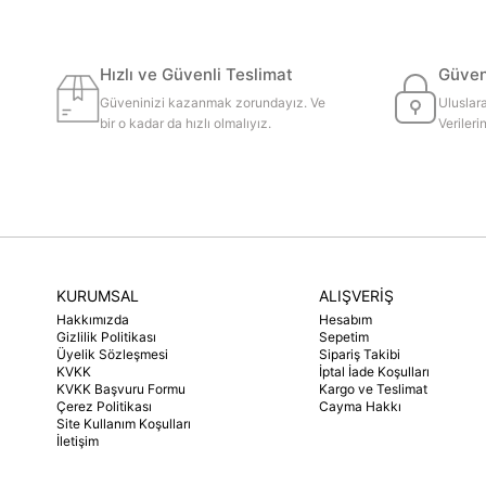
Hızlı ve Güvenli Teslimat
Güvenl
Güveninizi kazanmak zorundayız. Ve
Uluslara
bir o kadar da hızlı olmalıyız.
Veriler
KURUMSAL
ALIŞVERİŞ
Hakkımızda
Hesabım
Gizlilik Politikası
Sepetim
Üyelik Sözleşmesi
Sipariş Takibi
KVKK
İptal İade Koşulları
KVKK Başvuru Formu
Kargo ve Teslimat
Çerez Politikası
Cayma Hakkı
Site Kullanım Koşulları
İletişim