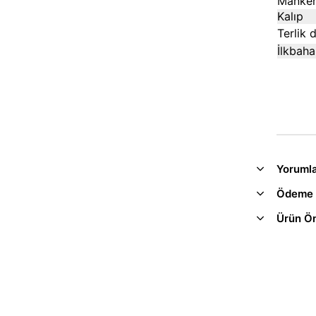
Manken
Kalıp
Terlik d
İlkbah
Yoruml
Ödeme 
Ürün Ön