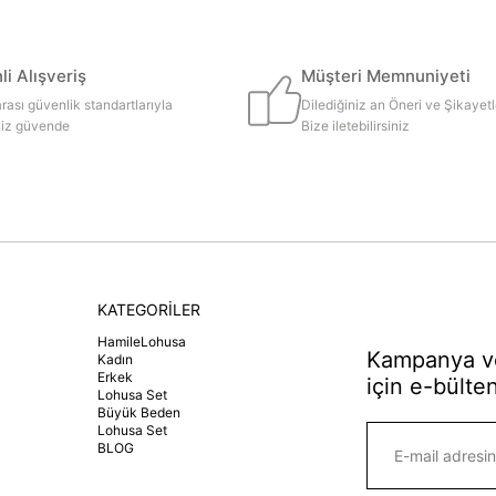
i Alışveriş
Müşteri Memnuniyeti
rası güvenlik standartlarıyla
Dilediğiniz an Öneri ve Şikayetl
iniz güvende
Bize iletebilirsiniz
KATEGORİLER
HamileLohusa
Kampanya ve
Kadın
Erkek
için e-bülten
Lohusa Set
Büyük Beden
Lohusa Set
BLOG