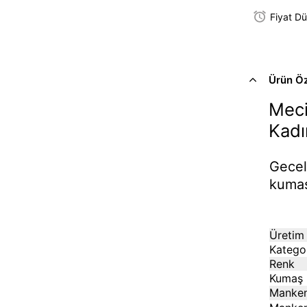
Fiyat D
Ürün Öze
Mec
Kadı
Gecel
kumaş
Üretim 
Katego
Renk
Kumaş 
Manken