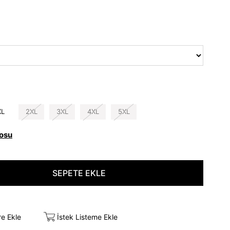
XL
2XL
3XL
4XL
5XL
osu
re Ekle
İstek Listeme Ekle