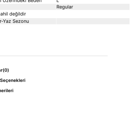
 Üzerindeki Beden
L
Regular
ahil değildir
ar-Yaz Sezonu
ar
(0)
Seçenekleri
erileri