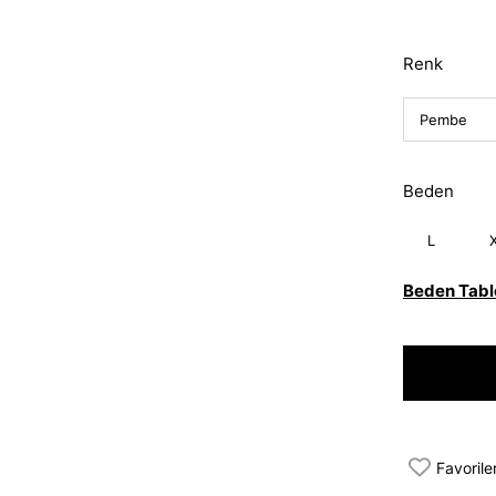
Renk
Beden
L
Beden Tabl
Favorile