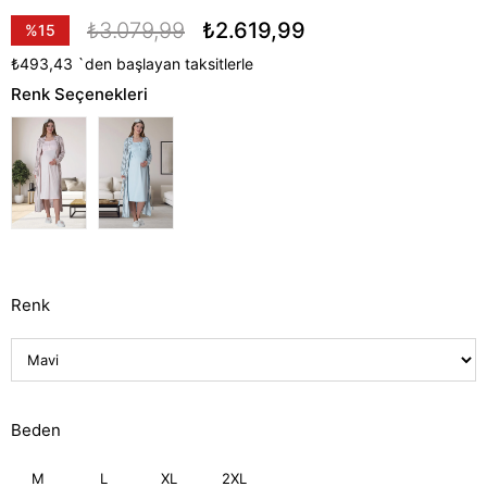
₺3.079,99
₺2.619,99
%
15
İndirim
₺493,43
`den başlayan taksitlerle
Renk Seçenekleri
Renk
Beden
M
L
XL
2XL