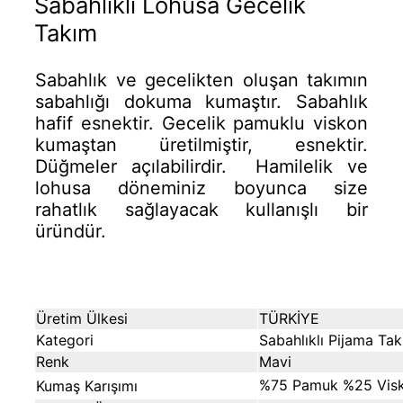
Sabahlıklı Lohusa Gecelik
Takım
Sabahlık ve gecelikten oluşan takımın
sabahlığı dokuma kumaştır. Sabahlık
hafif esnektir. Gecelik pamuklu viskon
kumaştan üretilmiştir, esnektir.
Düğmeler açılabilirdir. Hamilelik ve
lohusa döneminiz boyunca size
rahatlık sağlayacak kullanışlı bir
üründür.
Üretim Ülkesi
TÜRKİYE
Kategori
Sabahlıklı Pijama Tak
Renk
Mavi
%75 Pamuk %25 Vis
Kumaş Karı
şımı