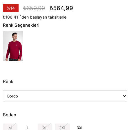
₺659,99
₺564,99
%
14
İndirim
₺106,41
`den başlayan taksitlerle
Renk Seçenekleri
Renk
Beden
M
L
XL
2XL
3XL