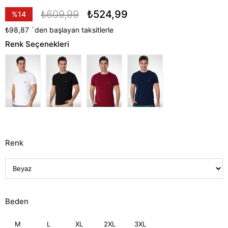
₺609,99
₺524,99
%
14
İndirim
₺98,87
`den başlayan taksitlerle
Renk Seçenekleri
Renk
Beden
M
L
XL
2XL
3XL