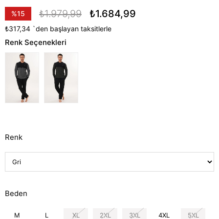
₺1.979,99
₺1.684,99
%
15
İndirim
₺317,34
`den başlayan taksitlerle
Renk Seçenekleri
Renk
Beden
M
L
XL
2XL
3XL
4XL
5XL