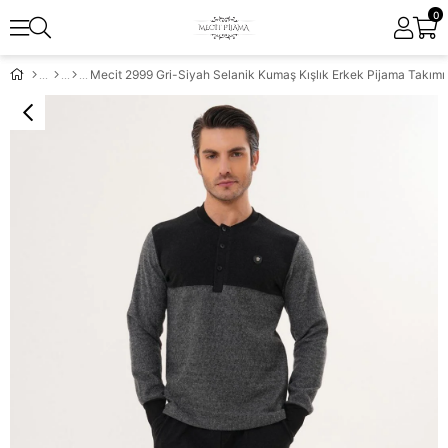
0
Mecit 2999 Gri-Siyah Selanik Kumaş Kışlık Erkek Pijama Takımı