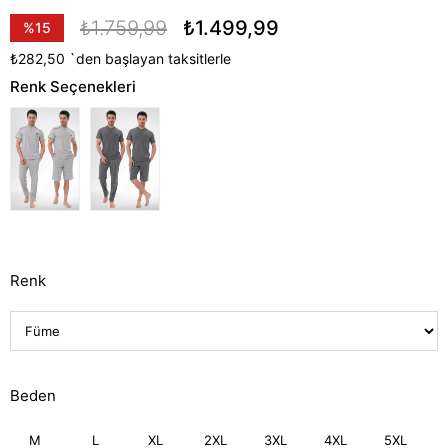
₺1.759,99
₺1.499,99
%
15
İndirim
₺282,50
`den başlayan taksitlerle
Renk Seçenekleri
Renk
Beden
M
L
XL
2XL
3XL
4XL
5XL