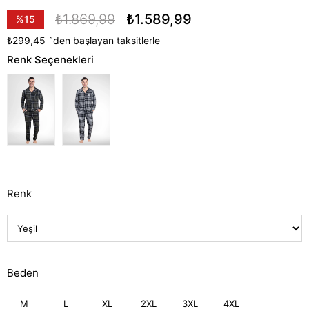
₺1.869,99
₺1.589,99
%
15
İndirim
₺299,45
`den başlayan taksitlerle
Renk Seçenekleri
Renk
Beden
M
L
XL
2XL
3XL
4XL