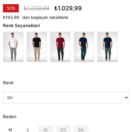
₺1.209,99
₺1.029,99
%
15
İndirim
₺193,98
`den başlayan taksitlerle
Renk Seçenekleri
Renk
Beden
M
L
XL
2XL
3XL