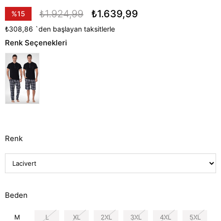
₺1.924,99
₺1.639,99
%
15
İndirim
₺308,86
`den başlayan taksitlerle
Renk Seçenekleri
Renk
Beden
M
L
XL
2XL
3XL
4XL
5XL