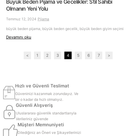
Büyük Beden Pijama ve Gecelikler: Stil Sahibi
Olmanın Yeni Yolu
Temmuz 12, 2024
Pijama
büyük beden pijama, büyük beden gecelik, büyük beden giyim seçimi
Devamını oku
<
1
2
3
4
5
6
7
>
Hızlı ve Güvenli Teslimat
Güveninizi kazanmak zorundayız. Ve
bir o kadar da hızlı olmalıyız.
Güvenli Alışveriş
Uluslararası güvenlik standartlarıyla
Verileriniz güvende
Müşteri Memnuniyeti
Dilediğiniz an Öneri ve Şikayetlerinizi