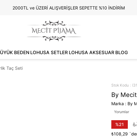
2000TL ve ÜZERİ ALIŞVERİŞLER SEPETTE %10 İNDİRİM
ÜYÜK BEDEN
LOHUSA SETLER
LOHUSA AKSESUAR
BLOG
lik Taç Seti
Stok Kodu
(3
By Mecit
Marka
:
By M
Yorumlar
₺
%
21
İndirim
₺108,29
`den