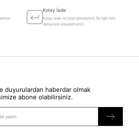
Kolay İade
erinizi
Kolay iade ve iptal işlemleriniz İle ilgili tüm
detaylara ulaşabilirsiniz.
 duyurulardan haberdar olmak
imize abone olabilirsiniz.