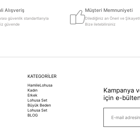
i Alışveriş
Müşteri Memnuniyeti
rası güvenlik standartlarıyla
Dilediğiniz an Öneri ve Şikayetl
iniz güvende
Bize iletebilirsiniz
KATEGORİLER
HamileLohusa
Kampanya ve
Kadın
Erkek
için e-bülten
Lohusa Set
Büyük Beden
Lohusa Set
BLOG