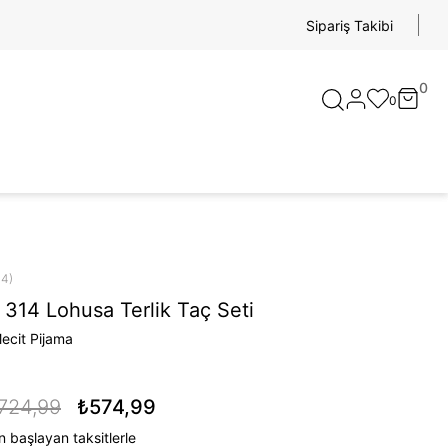
Sipariş Takibi
0
0
14)
 314 Lohusa Terlik Taç Seti
ecit Pijama
724,99
₺574,99
 başlayan taksitlerle