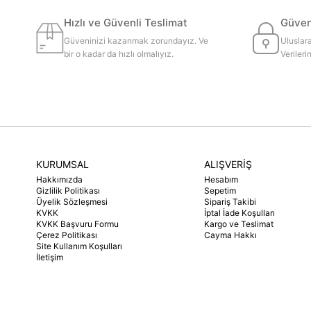
Hızlı ve Güvenli Teslimat
Güvenl
Güveninizi kazanmak zorundayız. Ve
Uluslara
bir o kadar da hızlı olmalıyız.
Veriler
KURUMSAL
ALIŞVERİŞ
Hakkımızda
Hesabım
Gizlilik Politikası
Sepetim
Üyelik Sözleşmesi
Sipariş Takibi
KVKK
İptal İade Koşulları
KVKK Başvuru Formu
Kargo ve Teslimat
Çerez Politikası
Cayma Hakkı
Site Kullanım Koşulları
İletişim