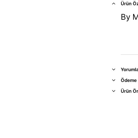
Ürün Öze
By M
Yoruml
Ödeme 
Ürün Ön