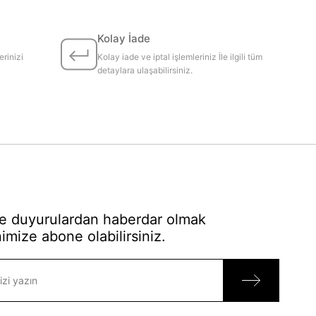
Kolay İade
erinizi
Kolay iade ve iptal işlemleriniz İle ilgili tüm
detaylara ulaşabilirsiniz.
 duyurulardan haberdar olmak
imize abone olabilirsiniz.