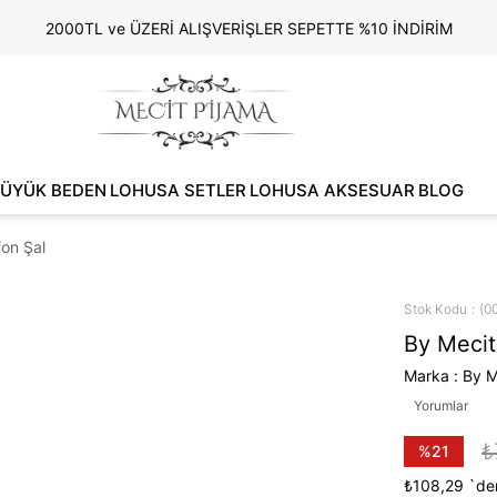
2000TL ve ÜZERİ ALIŞVERİŞLER SEPETTE %10 İNDİRİM
ÜYÜK BEDEN
LOHUSA SETLER
LOHUSA AKSESUAR
BLOG
on Şal
Stok Kodu
(0
By Mecit
Marka
:
By M
Yorumlar
₺
%
21
İndirim
₺108,29
`den