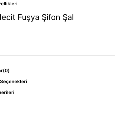
llikleri
ecit Fuşya Şifon Şal
ar
(0)
Seçenekleri
erileri