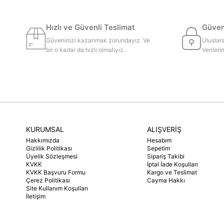
Hızlı ve Güvenli Teslimat
Güvenl
Güveninizi kazanmak zorundayız. Ve
Uluslara
bir o kadar da hızlı olmalıyız.
Veriler
KURUMSAL
ALIŞVERİŞ
Hakkımızda
Hesabım
Gizlilik Politikası
Sepetim
Üyelik Sözleşmesi
Sipariş Takibi
KVKK
İptal İade Koşulları
KVKK Başvuru Formu
Kargo ve Teslimat
Çerez Politikası
Cayma Hakkı
Site Kullanım Koşulları
İletişim