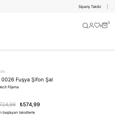
Sipariş Takibi
0
0
026)
 0026 Fuşya Şifon Şal
ecit Pijama
724,99
₺574,99
 başlayan taksitlerle