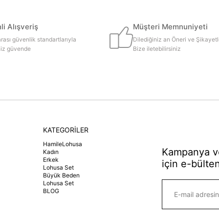
i Alışveriş
Müşteri Memnuniyeti
rası güvenlik standartlarıyla
Dilediğiniz an Öneri ve Şikayetl
iniz güvende
Bize iletebilirsiniz
KATEGORİLER
HamileLohusa
Kampanya ve
Kadın
Erkek
için e-bülten
Lohusa Set
Büyük Beden
Lohusa Set
BLOG