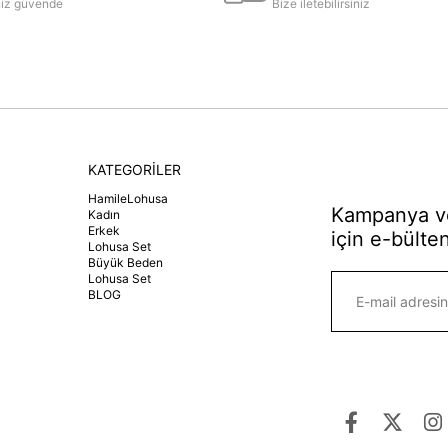
iniz güvende
Bize iletebilirsiniz
KATEGORİLER
HamileLohusa
Kampanya ve
Kadın
Erkek
için e-bülten
Lohusa Set
Büyük Beden
Lohusa Set
BLOG