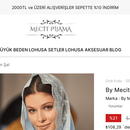
2000TL ve ÜZERİ ALIŞVERİŞLER SEPETTE %10 İNDİRİM
ÜYÜK BEDEN
LOHUSA SETLER
LOHUSA AKSESUAR
BLOG
n Şal
Stok Kodu
(0
By Mecit
Marka
:
By M
Yorumlar
₺
%
21
İndirim
₺108,29
`den