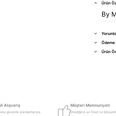
Ürün Öze
By M
Yoruml
Ödeme 
Ürün Ön
i Alışveriş
Müşteri Memnuniyeti
rası güvenlik standartlarıyla
Dilediğiniz an Öneri ve Şikayetl