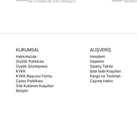
bir o kadar da hızlı olmalıyız.
Veriler
KURUMSAL
ALIŞVERİŞ
Hakkımızda
Hesabım
Gizlilik Politikası
Sepetim
Üyelik Sözleşmesi
Sipariş Takibi
KVKK
İptal İade Koşulları
KVKK Başvuru Formu
Kargo ve Teslimat
Çerez Politikası
Cayma Hakkı
Site Kullanım Koşulları
İletişim