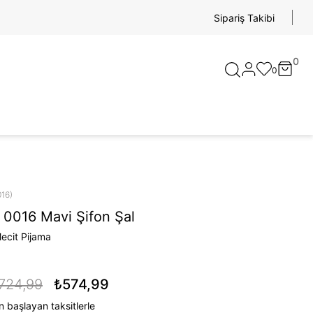
Sipariş Takibi
0
0
016)
 0016 Mavi Şifon Şal
ecit Pijama
724,99
₺574,99
 başlayan taksitlerle