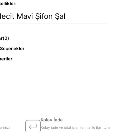
llikleri
ecit Mavi Şifon Şal
ar
(0)
Seçenekleri
erileri
Kolay İade
erinizi
Kolay iade ve iptal işlemleriniz İle ilgili tüm